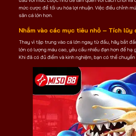
mức cược để tối ưu hóa lợi nhuận. Việc điều chỉnh mứ
săn cá lớn hơn.
Nhắm vào các mục tiêu nhỏ – Tích lũy 
Thay vì tập trung vào cá lớn ngay từ đầu, hãy bắt đầ
lớn có lượng máu cao, yêu cầu nhiều đạn hơn để hạ gục
Khi đã có đủ điểm và kinh nghiệm, bạn có thể chuyển