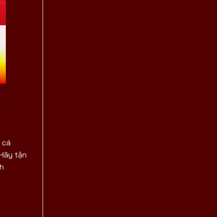
t cá
 Hãy tận
nh