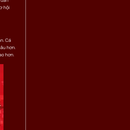
ơ hội
ạn. Cá
lâu hơn.
ao hơn.