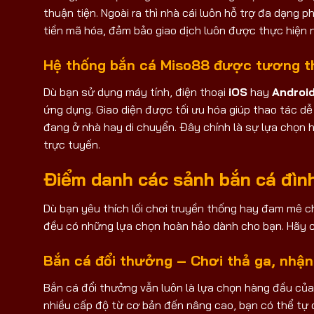
thuận tiện. Ngoài ra thì nhà cái luôn hỗ trợ đa dạng 
tiền mã hóa, đảm bảo giao dịch luôn được thực hiện 
Hệ thống bắn cá Miso88 được tương thí
Dù bạn sử dụng máy tính, điện thoại
iOS
hay
Androi
ứng dụng. Giao diện được tối ưu hóa giúp thao tác dễ 
đang ở nhà hay di chuyển. Đây chính là sự lựa chọn hoà
trực tuyến.
Điểm danh các sảnh bắn cá đìn
Dù bạn yêu thích lối chơi truyền thống hay đam mê 
đều có những lựa chọn hoàn hảo dành cho bạn. Hãy c
Bắn cá đổi thưởng – Chơi thả ga, nhậ
Bắn cá đổi thưởng vẫn luôn là lựa chọn hàng đầu của
nhiều cấp độ từ cơ bản đến nâng cao, bạn có thể tự d