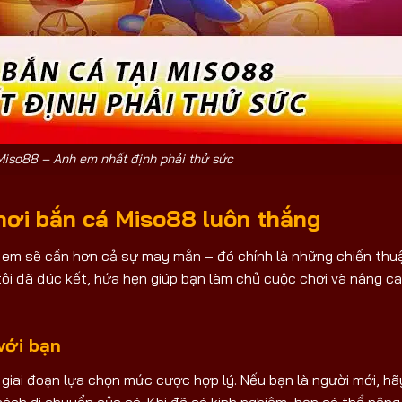
Miso88 – Anh em nhất định phải thử sức
hơi bắn cá Miso88 luôn thắng
h em sẽ cần hơn cả sự may mắn – đó chính là những chiến thu
tôi đã đúc kết, hứa hẹn giúp bạn làm chủ cuộc chơi và nâng ca
với bạn
 giai đoạn lựa chọn mức cược hợp lý. Nếu bạn là người mới, hã
ách di chuyển của cá. Khi đã có kinh nghiệm, bạn có thể nâng